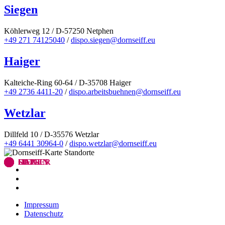
Siegen
Köhlerweg 12 / D-57250 Netphen
+49 271 74125040
/
dispo.siegen@dornseiff.eu
Haiger
Kalteiche-Ring 60-64 / D-35708 Haiger
+49 2736 4411-20
/
dispo.arbeitsbuehnen@dornseiff.eu
Wetzlar
Dillfeld 10 / D-35576 Wetzlar
+49 6441 30964-0
/
dispo.wetzlar@dornseiff.eu
OLPE
SIEGEN
HAIGER
Impressum
Datenschutz