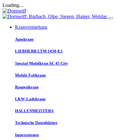
Loading...
Kranvermietung
Autokrane
LIEBHERR LTM 1450-8.1
Spezial-Mobilkran AC 45 City
Mobile Faltkrane
Raupenkrane
LKW-Ladekrane
HALLENMEISTER®
Technische Datenblätter
Impressionen