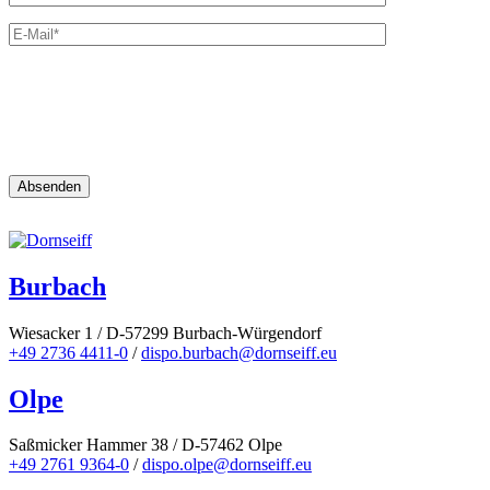
Ich möchte Neuigkeiten von Dornseiff Autokrane &
Schwertransporte GmbH erhalten.
Es gilt unsere
Datenschutzerklärung
Burbach
Wiesacker 1 / D-57299 Burbach-Würgendorf
+49 2736 4411-0
/
dispo.burbach@dornseiff.eu
Olpe
Saßmicker Hammer 38 / D-57462 Olpe
+49 2761 9364-0
/
dispo.olpe@dornseiff.eu