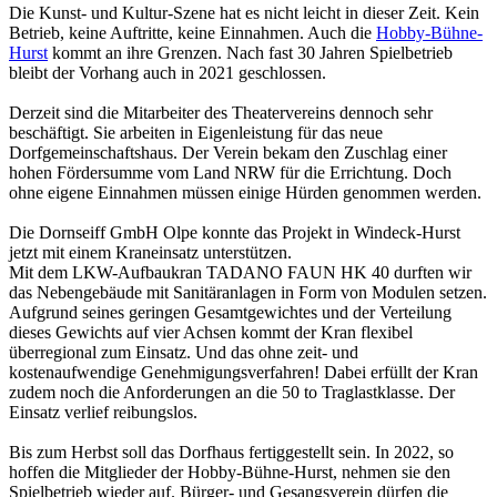
Die Kunst- und Kultur-Szene hat es nicht leicht in dieser Zeit. Kein
Betrieb, keine Auftritte, keine Einnahmen. Auch die
Hobby-Bühne-
Hurst
kommt an ihre Grenzen. Nach fast 30 Jahren Spielbetrieb
bleibt der Vorhang auch in 2021 geschlossen.
Derzeit sind die Mitarbeiter des Theatervereins dennoch sehr
beschäftigt. Sie arbeiten in Eigenleistung für das neue
Dorfgemeinschaftshaus. Der Verein bekam den Zuschlag einer
hohen Fördersumme vom Land NRW für die Errichtung. Doch
ohne eigene Einnahmen müssen einige Hürden genommen werden.
Die Dornseiff GmbH Olpe konnte das Projekt in Windeck-Hurst
jetzt mit einem Kraneinsatz unterstützen.
Mit dem LKW-Aufbaukran TADANO FAUN HK 40 durften wir
das Nebengebäude mit Sanitäranlagen in Form von Modulen setzen.
Aufgrund seines geringen Gesamtgewichtes und der Verteilung
dieses Gewichts auf vier Achsen kommt der Kran flexibel
überregional zum Einsatz. Und das ohne zeit- und
kostenaufwendige Genehmigungsverfahren! Dabei erfüllt der Kran
zudem noch die Anforderungen an die 50 to Traglastklasse.
Der
Einsatz verlief reibungslos.
Bis zum Herbst soll das Dorfhaus fertiggestellt sein. In 2022, so
hoffen die Mitglieder der Hobby-Bühne-Hurst, nehmen sie den
Spielbetrieb wieder auf. Bürger- und Gesangsverein dürfen die