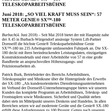
TELESKOPARBEITSBÜHNE
Juni 2018: „SO VIEL KRAFT MUSS SEIN“: 57
METER GENIE® SX™-180
TELESKOPARBEITSBÜHNE
Burbach
(4. Juni 2018) – Seit Mai 2018 bietet der mit Hauptsitz nahe
der A 45 in Burbach-Würgendorf ansässige System Lift-Partner
Dornseiff die höchste Genie® Teleskoparbeitsbühne Genie
SX™-180 im 235 Arbeitsgeräte umfassenden Fuhrpark an. Die SX-
180 deckt mit ihren beeindruckenden Leistungsdaten, einzigartigen
Konstruktionsdetails und einer Arbeitshöhe von 57 m eine große
Bandbreite an anspruchsvollen Höhenzugangs- und
Präzisionsarbeiten ab.
Patrick Burk, Betriebsleiter des Bereichs Arbeitsbühnen,
Teleskopstapler und Minikrane über die Hintergründe des Erwerbs
der SX-180: „Als kundenorientiertes Dienstleistungsunternehmen
im Verbund der Dornseiff-Unternehmensgruppe bieten wir unseren
Kunden das komplette Programm an Arbeitsbühnen, Teleskop- und
Frontstaplern sowie Minikranen. Sicherheit und Qualität stehen
dabei stets im Mittelpunkt unseres Denkens und Handelns. In allen
Bereichen setzen wir auf modernste Geräte und die Genie® SX-180
erfüllt diese Anforderungen zu 100 Prozent. Getreu nach unserem