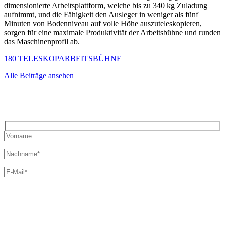
dimensionierte Arbeitsplattform, welche bis zu 340 kg Zuladung
aufnimmt, und die Fähigkeit den Ausleger in weniger als fünf
Minuten von Bodenniveau auf volle Höhe auszuteleskopieren,
sorgen für eine maximale Produktivität der Arbeitsbühne und runden
das Maschinenprofil ab.
180 TELESKOPARBEITSBÜHNE
Alle Beiträge ansehen
Bleiben Sie auf dem Laufenden mit dem Dornseiff Newsletter.
Ich möchte Neuigkeiten von Dornseiff Autokrane &
Schwertransporte GmbH erhalten.
Es gilt unsere
Datenschutzerklärung