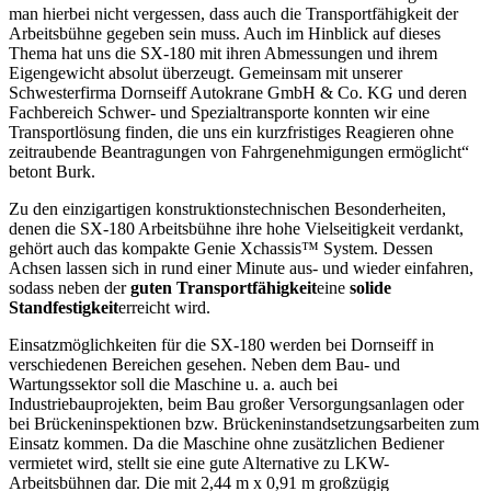
man hierbei nicht vergessen, dass auch die Transportfähigkeit der
Arbeitsbühne gegeben sein muss. Auch im Hinblick auf dieses
Thema hat uns die SX-180 mit ihren Abmessungen und ihrem
Eigengewicht absolut überzeugt. Gemeinsam mit unserer
Schwesterfirma Dornseiff Autokrane GmbH & Co. KG und deren
Fachbereich Schwer- und Spezialtransporte konnten wir eine
Transportlösung finden, die uns ein kurzfristiges Reagieren ohne
zeitraubende Beantragungen von Fahrgenehmigungen ermöglicht“
betont Burk.
Zu den einzigartigen konstruktionstechnischen Besonderheiten,
denen die SX-180 Arbeitsbühne ihre hohe Vielseitigkeit verdankt,
gehört auch das kompakte Genie Xchassis™ System. Dessen
Achsen lassen sich in rund einer Minute aus- und wieder einfahren,
sodass neben der
guten Transportfähigkeit
eine
solide
Standfestigkeit
erreicht wird.
Einsatzmöglichkeiten für die SX-180 werden bei Dornseiff in
verschiedenen Bereichen gesehen. Neben dem Bau- und
Wartungssektor soll die Maschine u. a. auch bei
Industriebauprojekten, beim Bau großer Versorgungsanlagen oder
bei Brückeninspektionen bzw. Brückeninstandsetzungsarbeiten zum
Einsatz kommen. Da die Maschine ohne zusätzlichen Bediener
vermietet wird, stellt sie eine gute Alternative zu LKW-
Arbeitsbühnen dar. Die mit 2,44 m x 0,91 m großzügig