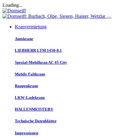
Loading...
Kranvermietung
Autokrane
LIEBHERR LTM 1450-8.1
Spezial-Mobilkran AC 45 City
Mobile Faltkrane
Raupenkrane
LKW-Ladekrane
HALLENMEISTER®
Technische Datenblätter
Impressionen