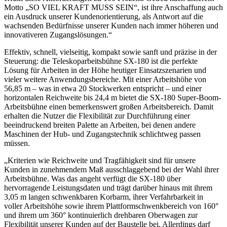
Motto „SO VIEL KRAFT MUSS SEIN“, ist ihre Anschaffung auch
ein Ausdruck unserer Kundenorientierung, als Antwort auf die
wachsenden Bedürfnisse unserer Kunden nach immer höheren und
innovativeren Zugangslösungen.“
Effektiv, schnell, vielseitig, kompakt sowie sanft und präzise in der
Steuerung: die Teleskoparbeitsbühne SX-180 ist die perfekte
Lösung für Arbeiten in der Höhe heutiger Einsatzszenarien und
vieler weitere Anwendungsbereiche. Mit einer Arbeitshöhe von
56,85 m – was in etwa 20 Stockwerken entspricht – und einer
horizontalen Reichweite bis 24,4 m bietet die SX-180 Super-Boom-
Arbeitsbühne einen bemerkenswert großen Arbeitsbereich. Damit
erhalten die Nutzer die Flexibilität zur Durchführung einer
beeindruckend breiten Palette an Arbeiten, bei denen andere
Maschinen der Hub- und Zugangstechnik schlichtweg passen
müssen.
„Kriterien wie Reichweite und Tragfähigkeit sind für unsere
Kunden in zunehmendem Maß ausschlaggebend bei der Wahl ihrer
Arbeitsbühne. Was das angeht verfügt die SX-180 über
hervorragende Leistungsdaten und trägt darüber hinaus mit ihrem
3,05 m langen schwenkbaren Korbarm, ihrer Verfahrbarkeit in
voller Arbeitshöhe sowie ihrem Plattformschwenkbereich von 160°
und ihrem um 360° kontinuierlich drehbaren Oberwagen zur
Flexibilität unserer Kunden auf der Baustelle bei. Allerdings darf