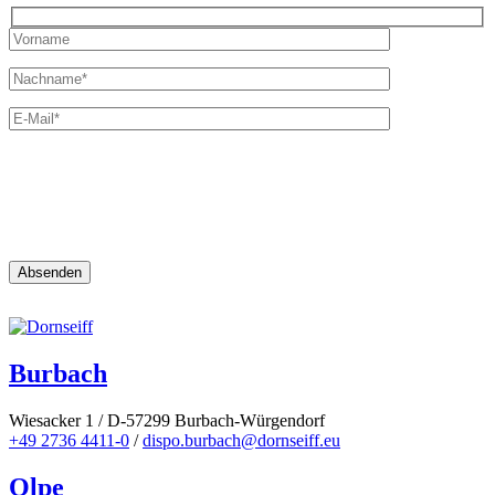
Ich möchte Neuigkeiten von Dornseiff Autokrane &
Schwertransporte GmbH erhalten.
Es gilt unsere
Datenschutzerklärung
Burbach
Wiesacker 1 / D-57299 Burbach-Würgendorf
+49 2736 4411-0
/
dispo.burbach@dornseiff.eu
Olpe