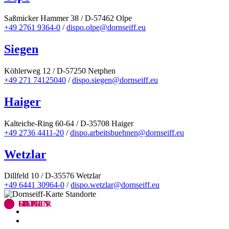
Saßmicker Hammer 38 / D-57462 Olpe
+49 2761 9364-0
/
dispo.olpe@dornseiff.eu
Siegen
Köhlerweg 12 / D-57250 Netphen
+49 271 74125040
/
dispo.siegen@dornseiff.eu
Haiger
Kalteiche-Ring 60-64 / D-35708 Haiger
+49 2736 4411-20
/
dispo.arbeitsbuehnen@dornseiff.eu
Wetzlar
Dillfeld 10 / D-35576 Wetzlar
+49 6441 30964-0
/
dispo.wetzlar@dornseiff.eu
OLPE
SIEGEN
HAIGER