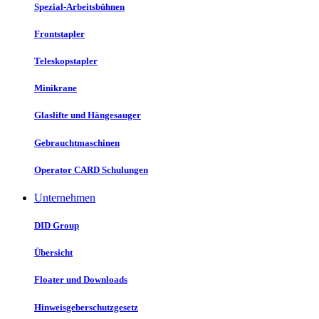
Spezial-Arbeitsbühnen
Frontstapler
Teleskopstapler
Minikrane
Glaslifte und Hängesauger
Gebrauchtmaschinen
Operator CARD Schulungen
Unternehmen
DID Group
Übersicht
Floater und Downloads
Hinweisgeberschutzgesetz