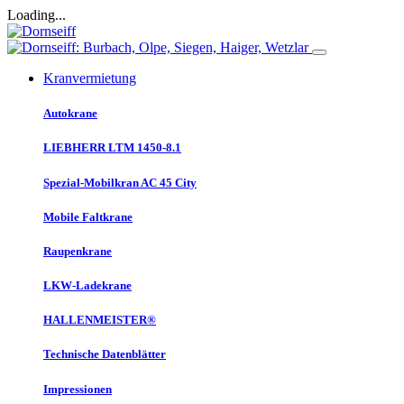
Loading...
Kranvermietung
Autokrane
LIEBHERR LTM 1450-8.1
Spezial-Mobilkran AC 45 City
Mobile Faltkrane
Raupenkrane
LKW-Ladekrane
HALLENMEISTER®
Technische Datenblätter
Impressionen